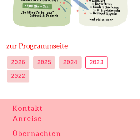
zur Programmseite
2026
2025
2024
2023
2022
Kontakt
Anreise
Übernachten