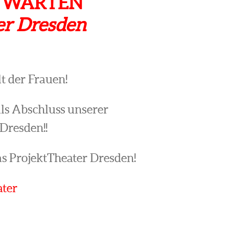
e! WARTEN
ter Dresden
lt der Frauen!
Als Abschluss unserer
 Dresden!!
as ProjektTheater Dresden!
ter