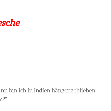
esche
ann bin ich in Indien hängengeblieben
m?”