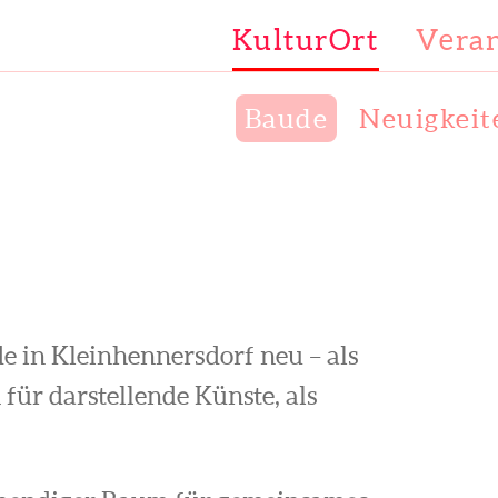
KulturOrt
Veran
Baude
Neuigkeit
 in Kleinhennersdorf neu – als
ür darstellende Künste, als