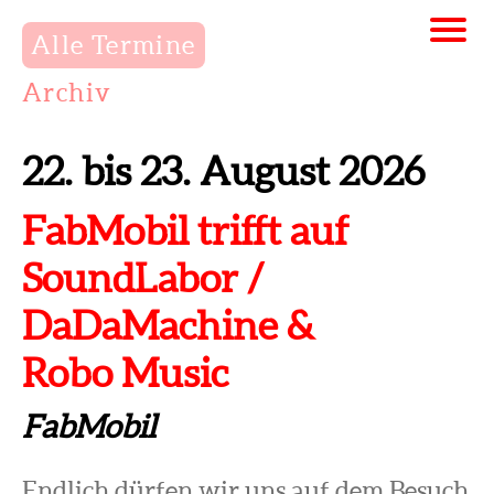
Alle Termine
Archiv
22. bis 23. August 2026
FabMobil trifft auf
SoundLabor /
DaDaMachine &
Robo Music
FabMobil
Endlich dürfen wir uns auf dem Besuch