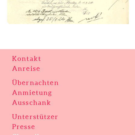
Kontakt
Anreise
Übernachten
Anmietung
Ausschank
Unterstützer
Presse