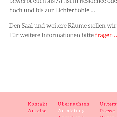
bewerbt euch als Artist in Residence ode
hoch und bis zur Lichterhöhle …
Den Saal und weitere Räume stellen wir
Für weitere Informationen bitte
fragen 
Kontakt
Übernachten
Unters
Anreise
Anmietung
Presse