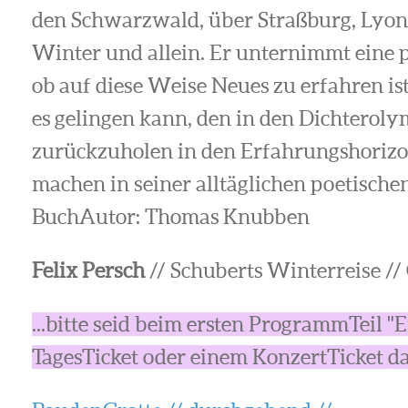
den Schwarzwald, über Straßburg, Lyon
Winter und allein. Er unternimmt eine 
ob auf diese Weise Neues zu erfahren ist
es gelingen kann, den in den Dichtero
zurückzuholen in den Erfahrungshorizon
machen in seiner alltäglichen poetische
BuchAutor: Thomas Knubben
Felix Persch
// Schuberts Winterreise //
...bitte seid beim ersten ProgrammTeil "
TagesTicket oder einem KonzertTicket dab