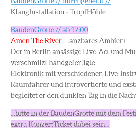
BaudenGrotte // durchgehend //
KlangInstallation - TropfHöhle
BaudenGrotte // ab 17:00
Amen The River
- tanzbares Ambient
Der in Berlin ansässige Live-Act und M
verschmilzt handgefertigte
Elektronik mit verschiedenen Live-Instr
Raumfahrer und introvertierte und exst
begleitet er den dunklen Tag in die Nach
...bitte in der BaudenGrotte mit dem Fes
extra KonzertTicket dabei sein...