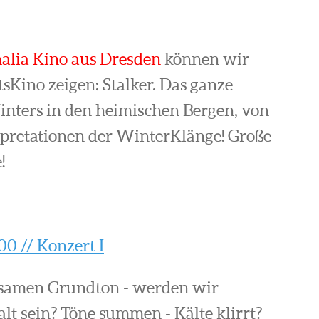
alia Kino aus Dresden
können wir
Kino zeigen: Stalker. Das ganze
inters in den heimischen Bergen, von
rpretationen der WinterKlänge! Große
!
00 // Konzert I
nsamen Grundton - werden wir
lt sein? Töne summen - Kälte klirrt?