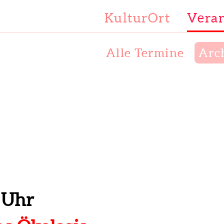
KulturOrt
Veran
Alle Termine
Arc
 Uhr