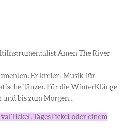
ultiInstrumentalist Amen The River
umenten. Er kreiert Musik für
atische Tänzer. Für die WinterKlänge
t und bis zum Morgen...
tivalTicket, TagesTicket oder einem